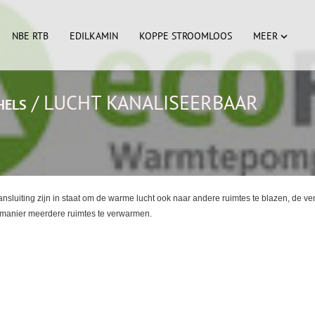
NBE RTB
EDILKAMIN
KOPPE STROOMLOOS
MEER

/
LUCHT KANALISEERBAAR
HELS
sluiting zijn in staat om de warme lucht ook naar andere ruimtes te blazen, de ventil
e manier meerdere ruimtes te verwarmen.
LS