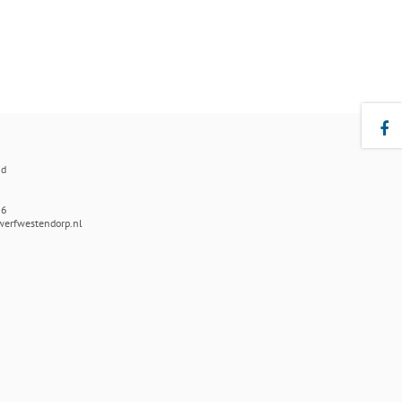
nd
86
werfwestendorp.nl