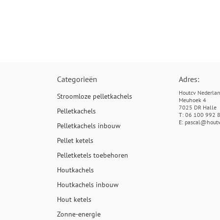
S
IRS
RT
Categorieën
Adres:
Houtcv Nederla
Stroomloze pelletkachels
Meuhoek 4
NBE VACUÜM COLLECTOR "HEAT-PIPE"
7025 DR Halle
Pelletkachels
T:
06 100 992 
E: pascal@hout
Pelletkachels inbouw
EN
Pellet ketels
EN
Pelletketels toebehoren
Houtkachels
Houtkachels inbouw
Hout ketels
Zonne-energie